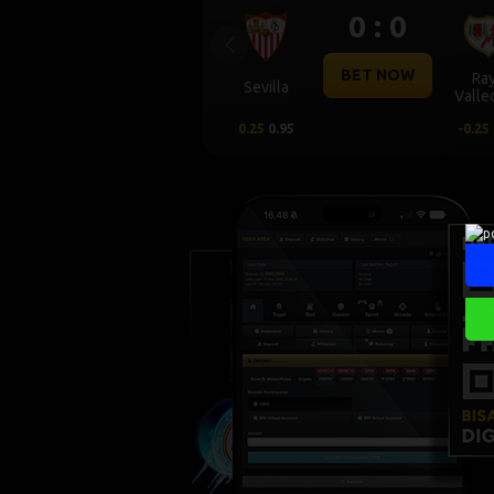
0 : 0
0 : 0
Previous
BET NOW
BET NOW
SK Sturm
Sparta Praha
Fene
Graz
-1
0.96
-0.5
0.95
0.5