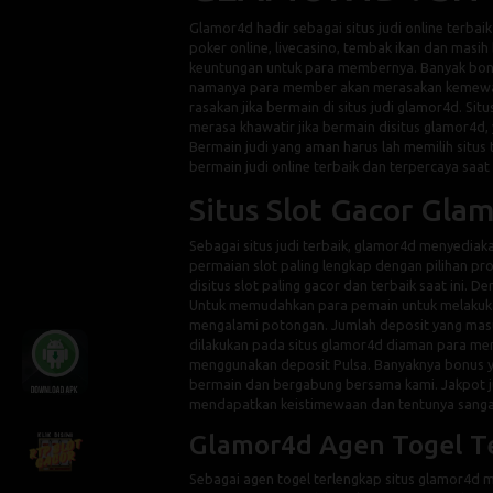
Glamor4d
hadir sebagai situs judi online terba
poker online, livecasino, tembak ikan dan masi
keuntungan untuk para membernya. Banyak bonu
namanya para member akan merasakan kemewahan 
rasakan jika bermain di situs judi glamor4d. Si
merasa khawatir jika bermain disitus glamor4
Bermain judi yang aman harus lah memilih situ
bermain judi online terbaik dan terpercaya saat i
Situs Slot Gacor Gla
Sebagai situs judi terbaik, glamor4d menyedia
permaian slot paling lengkap dengan pilihan pro
disitus slot paling gacor dan terbaik saat ini
Untuk memudahkan para pemain untuk melakukan 
mengalami potongan. Jumlah deposit yang masu
dilakukan pada situs glamor4d diaman para me
menggunakan deposit Pulsa. Banyaknya bonus y
bermain dan bergabung bersama kami. Jakpot ju
mendapatkan keistimewaan dan tentunya sangat se
Glamor4d Agen Togel T
Sebagai agen togel terlengkap situs glamor4d me