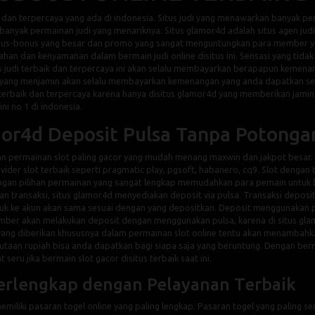
ik dan terpercaya yang ada di indonesia. Situs judi yang menawarkan banyak per
h banyak permainan judi yang menariknya. Situs glamor4d adalah situs agen j
s-bonus yang besar dan promo yang sangat menguntungkan para member yang 
dan kenyamanan dalam bermain judi online disitus ini. Sensasi yang tidak ak
tus judi terbaik dan terpercaya ini akan selalu membayarkan berapapun kemena
d, yang menjamin akan selalu membayarkan kemenangan yang anda dapatkan se
s terbaik dan terpercaya karena hanya disitus glamor4d yang memberikan ja
ni no 1 di indonesia.
mor4d Deposit Pulsa Tanpa Potonga
kan permainan slot paling gacor yang mudah menang maxwin dan jakpot besar.
vider slot terbaik seperti pragmatic play, pgsoft, habanero, cq9. Slot dengan 
. Dengan pilihan permainan yang sangat lengkap memudahkan para pemain untuk 
transaksi, situs glamor4d menyediakan deposit via pulsa. Transaksi deposit
k ke akun akan sama sesuai dengan yang depositkan. Deposit menggunakan pu
mber akan melakukan deposit dengan menggunakan pulsa, karena di situs gla
ang diberikan khususnya dalam permainan slot online tentu akan menambahka
taan rupiah bisa anda dapatkan bagi siapa saja yang beruntung. Dengan berm
ru jika bermain slot gacor disitus terbaik saat ini.
erlengkap dengan Pelayanan Terbaik
miliki pasaran togel online yang paling lengkap. Pasaran togel yang paling se