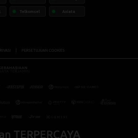
k
Telkomsel
Axiata
RIVASI
|
PERSETUJUAN COOKIES
Dan TERPERCAYA