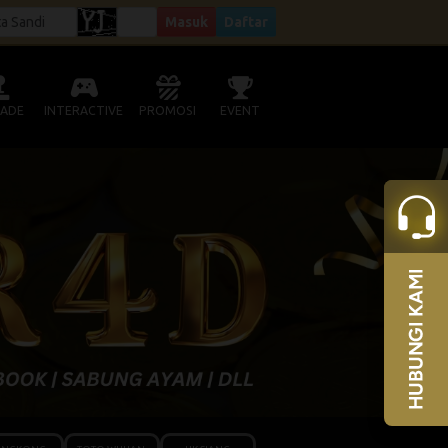
Selamat Datang di GLAMOR4D Situs Taruhan Ter-Gacor !! Silahkan Daftar dan
Masuk
Daftar
ADE
INTERACTIVE
PROMOSI
EVENT