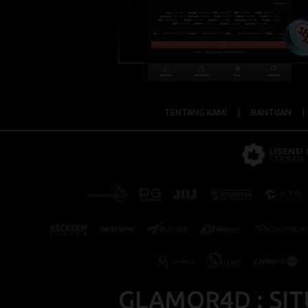
TENTANG KAMI
|
BANTUAN
|
GLAMOR4D : SIT