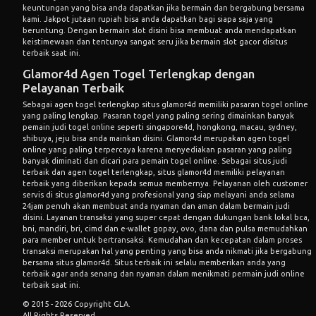
keuntungan yang bisa anda dapatkan jika bermain dan bergabung bersama
kami. Jakpot jutaan rupiah bisa anda dapatkan bagi siapa saja yang
beruntung. Dengan bermain slot disini bisa membuat anda mendapatkan
keistimewaan dan tentunya sangat seru jika bermain slot gacor disitus
terbaik saat ini.
Glamor4d Agen Togel Terlengkap dengan
Pelayanan Terbaik
Sebagai agen togel terlengkap situs glamor4d memiliki pasaran togel online
yang paling lengkap. Pasaran togel yang paling sering dimainkan banyak
pemain judi togel online seperti singapore4d, hongkong, macau, sydney,
shibuya, jeju bisa anda mainkan disini. Glamor4d merupakan agen togel
online yang paling terpercaya karena menyediakan pasaran yang paling
banyak diminati dan dicari para pemain togel online. Sebagai situs judi
terbaik dan agen togel terlengkap, situs glamor4d memiliki pelayanan
terbaik yang diberikan kepada semua membernya. Pelayanan oleh customer
servis di situs glamor4d yang profesional yang siap melayani anda selama
24jam penuh akan membuat anda nyaman dan aman dalam bermain judi
disini. Layanan transaksi yang super cepat dengan dukungan bank lokal bca,
bni, mandiri, bri, cimd dan e-wallet gopay, ovo, dana dan pulsa memudahkan
para member untuk bertransaksi. Kemudahan dan kecepatan dalam proses
transaksi merupakan hal yang penting yang bisa anda nikmati jika bergabung
bersama situs glamor4d. Situs terbaik ini selalu memberikan anda yang
terbaik agar anda senang dan nyaman dalam menikmati permain judi online
terbaik saat ini.
© 2015 - 2026 Copyright GLA.
All Rights Reserved.