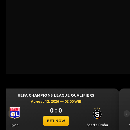
UEFA CHAMPIONS LEAGUE QUALIFIERS
August 12, 2026 — 01:30 WIB
0 : 0
Previous
Ne
BET NOW
Praha
SK Sturm Graz
Fenerbah