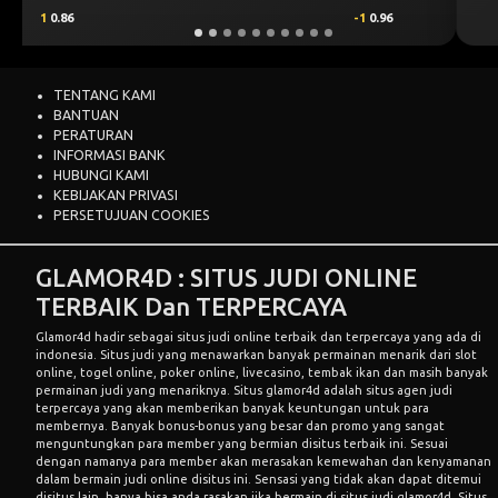
96
-0.5
0.95
0.5
0.87
TENTANG KAMI
BANTUAN
PERATURAN
INFORMASI BANK
HUBUNGI KAMI
KEBIJAKAN PRIVASI
PERSETUJUAN COOKIES
GLAMOR4D : SITUS JUDI ONLINE
TERBAIK Dan TERPERCAYA
Glamor4d
hadir sebagai situs judi online terbaik dan terpercaya yang ada di
indonesia. Situs judi yang menawarkan banyak permainan menarik dari slot
online, togel online, poker online, livecasino, tembak ikan dan masih banyak
permainan judi yang menariknya. Situs glamor4d adalah situs agen judi
terpercaya yang akan memberikan banyak keuntungan untuk para
membernya. Banyak bonus-bonus yang besar dan promo yang sangat
menguntungkan para member yang bermian disitus terbaik ini. Sesuai
dengan namanya para member akan merasakan kemewahan dan kenyamanan
dalam bermain judi online disitus ini. Sensasi yang tidak akan dapat ditemui
disitus lain, hanya bisa anda rasakan jika bermain di situs judi glamor4d. Situs