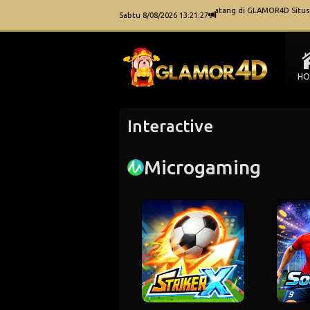
Selamat Datang di GLAMOR4D Situs Taruhan
Sabtu 8/08/2026 13:21:27
HO
Interactive
Microgaming