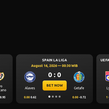
7/8/2026
8/8/2026
IERS
UEFA CHAMPIONS LEAGUE QUALIFIERS
UEF
August 12, 2026 — 01:15 WIB
0 : 0
BET NOW
Slovan
bahce
Mjallby
Bodo
Bratislava
.87
0.5
0.83
-0.5
0.99
0.7