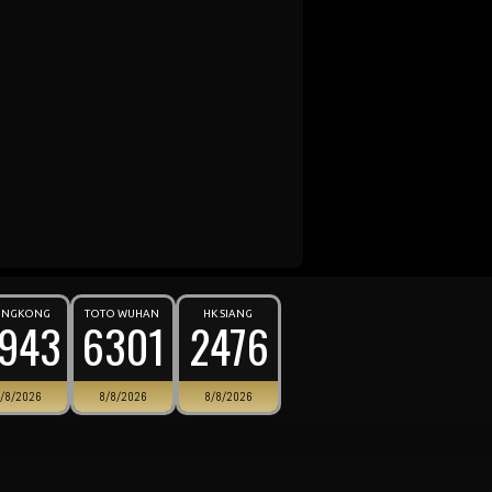
ONGKONG
TOTO WUHAN
HK SIANG
943
6301
2476
/8/2026
8/8/2026
8/8/2026