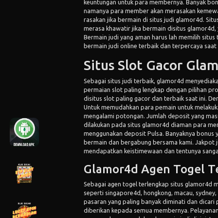
keuntungan untuk para membernya. Banyak bonu
namanya para member akan merasakan kemewahan 
rasakan jika bermain di situs judi glamor4d. Si
merasa khawatir jika bermain disitus glamor4
Bermain judi yang aman harus lah memilih situ
bermain judi online terbaik dan terpercaya saat i
Situs Slot Gacor Gla
Sebagai situs judi terbaik, glamor4d menyedia
permaian slot paling lengkap dengan pilihan pro
disitus slot paling gacor dan terbaik saat ini
Untuk memudahkan para pemain untuk melakukan 
mengalami potongan. Jumlah deposit yang masu
dilakukan pada situs glamor4d diaman para me
menggunakan deposit Pulsa. Banyaknya bonus y
bermain dan bergabung bersama kami. Jakpot ju
mendapatkan keistimewaan dan tentunya sangat se
Glamor4d Agen Togel T
Sebagai agen togel terlengkap situs glamor4d me
seperti singapore4d, hongkong, macau, sydney, 
pasaran yang paling banyak diminati dan dicari 
diberikan kepada semua membernya. Pelayanan 