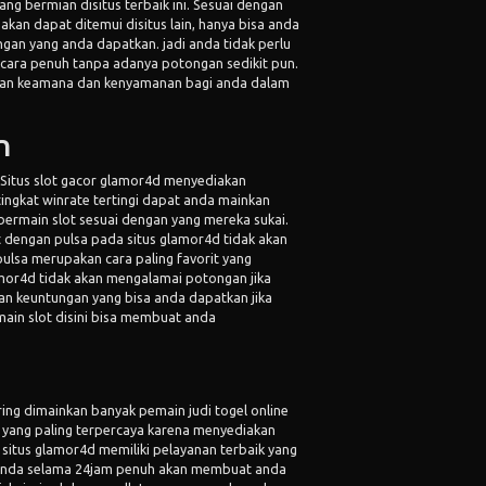
bermian disitus terbaik ini. Sesuai dengan
an dapat ditemui disitus lain, hanya bisa anda
ngan yang anda dapatkan. jadi anda tidak perlu
cara penuh tanpa adanya potongan sedikit pun.
minan keamana dan kenyamanan bagi anda dalam
n
 Situs slot gacor glamor4d menyediakan
tingkat winrate tertingi dapat anda mainkan
bermain slot sesuai dengan yang mereka sukai.
 dengan pulsa pada situs glamor4d tidak akan
lsa merupakan cara paling favorit yang
mor4d tidak akan mengalamai potongan jika
n keuntungan yang bisa anda dapatkan jika
ain slot disini bisa membuat anda
ring dimainkan banyak pemain judi togel online
e yang paling terpercaya karena menyediakan
, situs glamor4d memiliki pelayanan terbaik yang
i anda selama 24jam penuh akan membuat anda