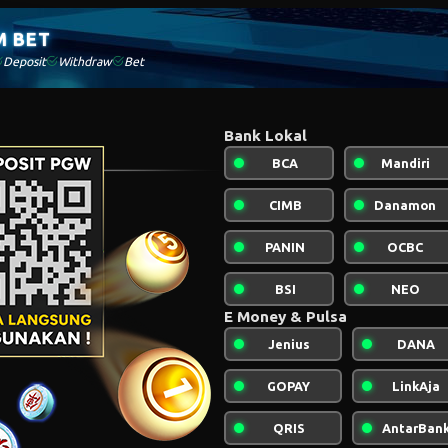
M BET
Deposit
Withdraw
Bet
Bank Lokal
andiri
BNI
BRI
DBS
anamon
Permata
BJB
Sinarmas
OCBC
DKI
SUMUT
NEO
JAGO
SeaBank
E Money & Pulsa
Jenius
DANA
GOPAY
LinkAja
QRIS
AntarBan