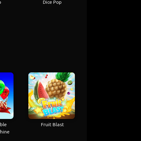
p
Dice Pop
ble
Fruit Blast
hine