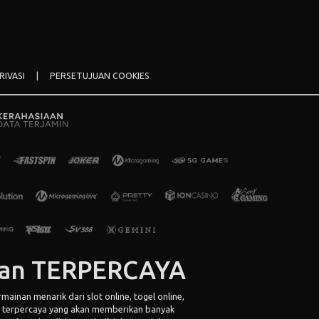
RIVASI
|
PERSETUJUAN COOKIES
Dan TERPERCAYA
mainan menarik dari slot online, togel online,
udi terpercaya yang akan memberikan banyak