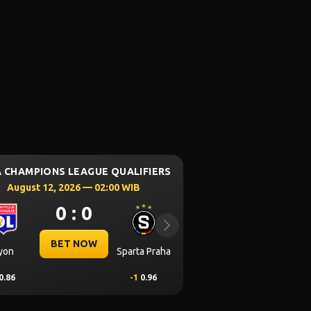
A CHAMPIONS LEAGUE QUALIFIERS
August 11, 2026 — 22:59 WIB
0 : 0
Next
BET NOW
Union Saint-
 Glimt
Gilloise
5
0.88
-0.75
0.94