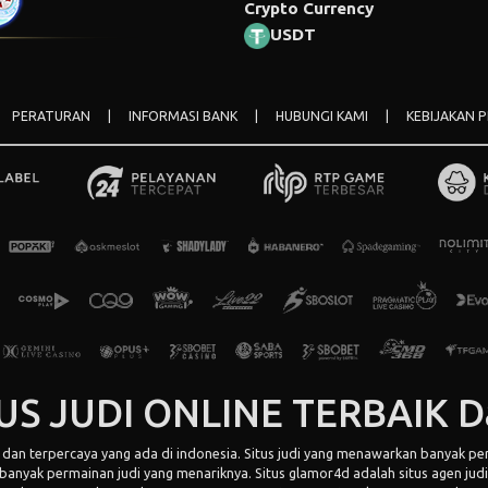
Crypto Currency
USDT
PERATURAN
|
INFORMASI BANK
|
HUBUNGI KAMI
|
KEBIJAKAN P
US JUDI ONLINE TERBAIK 
ik dan terpercaya yang ada di indonesia. Situs judi yang menawarkan banyak per
h banyak permainan judi yang menariknya. Situs glamor4d adalah situs agen j