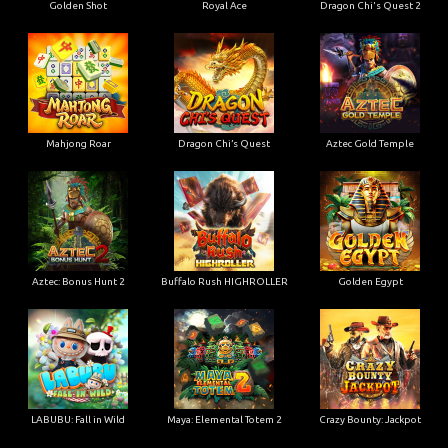
Golden Shot
Royal Ace
Dragon Chi's Quest 2
Mahjong Roar
Dragon Chi’s Quest
Aztec Gold Temple
Aztec: Bonus Hunt 2
Buffalo Rush HIGHROLLER
Golden Egypt
LABUBU: Fall in Wild
Maya: Elemental Totem 2
Crazy Bounty: Jackpot