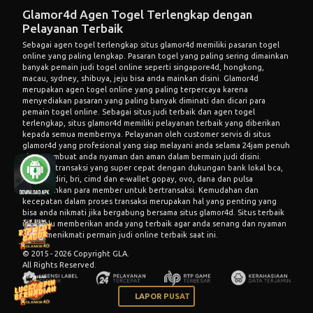
Glamor4d Agen Togel Terlengkap dengan
Pelayanan Terbaik
Sebagai agen togel terlengkap situs glamor4d memiliki pasaran togel
online yang paling lengkap. Pasaran togel yang paling sering dimainkan
banyak pemain judi togel online seperti singapore4d, hongkong,
macau, sydney, shibuya, jeju bisa anda mainkan disini. Glamor4d
merupakan agen togel online yang paling terpercaya karena
menyediakan pasaran yang paling banyak diminati dan dicari para
pemain togel online. Sebagai situs judi terbaik dan agen togel
terlengkap, situs glamor4d memiliki pelayanan terbaik yang diberikan
kepada semua membernya. Pelayanan oleh customer servis di situs
glamor4d yang profesional yang siap melayani anda selama 24jam penuh
akan membuat anda nyaman dan aman dalam bermain judi disini.
Layanan transaksi yang super cepat dengan dukungan bank lokal bca,
bni, mandiri, bri, cimd dan e-wallet gopay, ovo, dana dan pulsa
memudahkan para member untuk bertransaksi. Kemudahan dan
kecepatan dalam proses transaksi merupakan hal yang penting yang
bisa anda nikmati jika bergabung bersama situs glamor4d. Situs terbaik
ini selalu memberikan anda yang terbaik agar anda senang dan nyaman
dalam menikmati permain judi online terbaik saat ini.
© 2015 - 2026 Copyright GLA.
All Rights Reserved.
LAPOR PUSAT