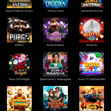
Scale of Heaven: Anubis
Infinity Ocean
Jewel Mastermind
PUBG2
Fantastic Beast
Slotto 4D
Xmas Gift Delight
Squid Game 2: Mukunghwa
Disco 777 Hold and Win