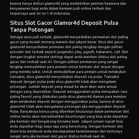
karena hanya disitus glamor4d yang memberikan jaminan keamana dan
kenyamanan bagi anda dalam bermain judi online terbaik dan
terpercaya saat ini no 1 di indonesia.
Situs Slot Gacor Glamor4d Deposit Pulsa
Tanpa Potongan
Sebagai situs judi terbaik, glamor4d menyediakan permainan slot paling
gacor yang mudah menang maxwin dan jakpot besar. Situs slot gacor
glamor4d menyediakan permaian slot paling lengkap dengan pilihan
provider slot terbaik seperti pragmatic play, pgsoft, habanero, cq9. Slot
dengan tingkat winrate tertingi dapat anda mainkan disitus slot paling
gacor dan terbaik saat ini. Dengan pilihan permainan yang sangat
lengkap memudahkan para pemain untuk bermain slot sesuai dengan
yang mereka sukai. Untuk memudahkan para pemain untuk melakukan
transaksi, situs glamor4d menyediakan deposit via pulsa. Transaksi
deposit dengan pulsa pada situs glamor4d tidak akan mengalami
potongan. Jumlah deposit yang masuk ke akun akan sama sesuai
dengan yang depositkan. Deposit menggunakan pulsa merupakan cara
paling favorit yang dilakukan pada situs glamor4d diaman para member
akan melakukan deposit dengan menggunakan pulsa, karena di situs
glamor4d tidak akan mengalamai potongan jika menggunakan deposit
Pulsa. Banyaknya bonus yang diberikan khususnya dalam permainan slot
online tentu akan menambahkan keuntungan yang bisa anda dapatkan
jika bermain dan bergabung bersama kami. Jakpot jutaan rupiah bisa
anda dapatkan bagi siapa saja yang beruntung. Dengan bermain slot
disini bisa membuat anda mendapatkan keistimewaan dan tentunya
sangat seru jika bermain slot gacor disitus terbaik saat ini.