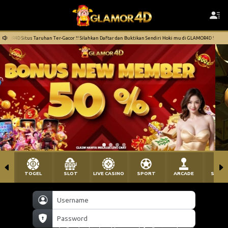
us Taruhan Ter-Gacor !! Silahkan Daftar dan Buktikan Sendiri Hoki mu di GLAMOR4D !
TOGEL
SLOT
LIVE CASINO
SPORT
ARCADE
SABU