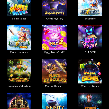
Big Net Bass
Genie Mystery
Zeustrike
Zeustrike Xmas
Piggy Bank Gold 2
DJ FEVER
Leprechaun’s Fortune
Mace of Hercules
Wheel of Gems