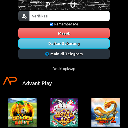
Remember Me
Masuk
Daftar Sekarang
Main di Telegram
Desktop
Wap
Advant Play