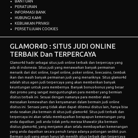
BANTUAN
PERATURAN
INFORMASI BANK
HUBUNGI KAMI
KEBIJAKAN PRIVASI
PERSETUJUAN COOKIES
GLAMOR4D : SITUS JUDI ONLINE
TERBAIK Dan TERPERCAYA
Glamor4d
hadir sebagai situs judi online terbaik dan terpercaya yang
ada di indonesia. Situs judi yang menawarkan banyak permainan
menarik dari slot online, togel online, poker online, livecasino, tembak
ikan dan masih banyak permainan judi yang menariknya. Situs glamor4d
adalah situs agen judi terpercaya yang akan memberikan banyak
keuntungan untuk para membernya. Banyak bonus-bonus yang besar
dan promo yang sangat menguntungkan para member yang bermian
disitus terbaik ini. Sesuai dengan namanya para member akan
merasakan kemewahan dan kenyamanan dalam bermain judi online
disitus ini. Sensasi yang tidak akan dapat ditemui disitus lain, hanya bisa
anda rasakan jika bermain di situs judi glamor4d. Situs judi terbaik dan
terpercaya ini akan selalu membayarkan berapapun kemenangan yang
anda dapatkan. jadi anda tidak perlu merasa khawatir jika bermain
disitus glamor4d, yang menjamin akan selalu membayarkan kemenangan
yang anda dapatkan secara penuh tanpa adanya potongan sedikit pun.
Bermain judi yang aman harus lah memilih situs terbaik dan terpercaya