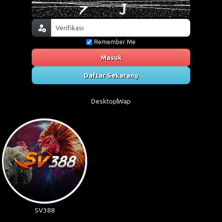
Remember Me
Masuk
Daftar Sekarang
Desktop
Wap
SV388