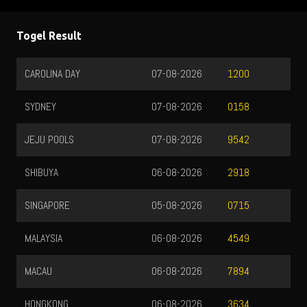
Togel Result
CAROLINA DAY
07-08-2026
1200
SYDNEY
07-08-2026
0158
JEJU POOLS
07-08-2026
9542
SHIBUYA
06-08-2026
2918
SINGAPORE
05-08-2026
0715
MALAYSIA
06-08-2026
4549
MACAU
06-08-2026
7894
HONGKONG
06-08-2026
3634