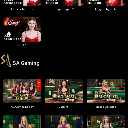
Extra Sicbo C132
Dragon Tiger 31
Dragon Tiger 32
Sedie C151
SA Gaming
All Games Lobby
Baccarat
Speed Baccarat