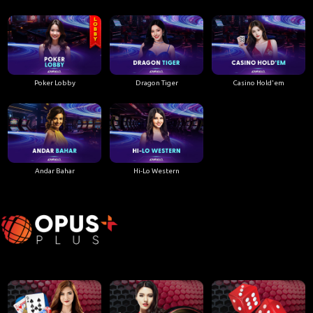
Poker Lobby
Dragon Tiger
Casino Hold'em
Andar Bahar
Hi-Lo Western