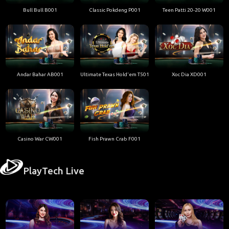
Bull Bull B001
Classic Pokdeng P001
Teen Patti 20-20 W001
Andar Bahar AB001
Ultimate Texas Hold'em T501
Xoc Dia XD001
Casino War CW001
Fish Prawn Crab F001
PlayTech Live