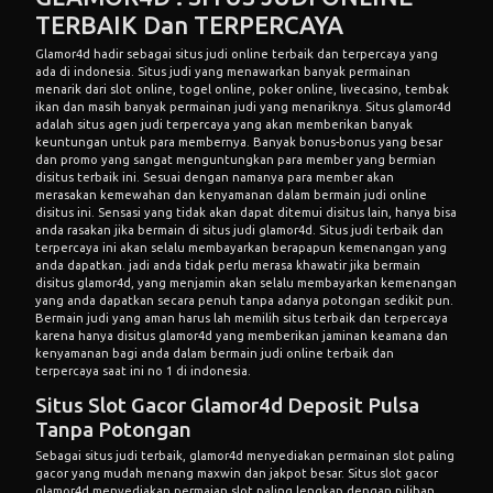
TERBAIK Dan TERPERCAYA
Glamor4d
hadir sebagai situs judi online terbaik dan terpercaya yang
ada di indonesia. Situs judi yang menawarkan banyak permainan
menarik dari slot online, togel online, poker online, livecasino, tembak
ikan dan masih banyak permainan judi yang menariknya. Situs glamor4d
adalah situs agen judi terpercaya yang akan memberikan banyak
keuntungan untuk para membernya. Banyak bonus-bonus yang besar
dan promo yang sangat menguntungkan para member yang bermian
disitus terbaik ini. Sesuai dengan namanya para member akan
merasakan kemewahan dan kenyamanan dalam bermain judi online
disitus ini. Sensasi yang tidak akan dapat ditemui disitus lain, hanya bisa
anda rasakan jika bermain di situs judi glamor4d. Situs judi terbaik dan
terpercaya ini akan selalu membayarkan berapapun kemenangan yang
anda dapatkan. jadi anda tidak perlu merasa khawatir jika bermain
disitus glamor4d, yang menjamin akan selalu membayarkan kemenangan
yang anda dapatkan secara penuh tanpa adanya potongan sedikit pun.
Bermain judi yang aman harus lah memilih situs terbaik dan terpercaya
karena hanya disitus glamor4d yang memberikan jaminan keamana dan
kenyamanan bagi anda dalam bermain judi online terbaik dan
terpercaya saat ini no 1 di indonesia.
Situs Slot Gacor Glamor4d Deposit Pulsa
Tanpa Potongan
Sebagai situs judi terbaik, glamor4d menyediakan permainan slot paling
gacor yang mudah menang maxwin dan jakpot besar. Situs slot gacor
glamor4d menyediakan permaian slot paling lengkap dengan pilihan