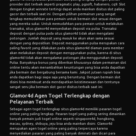
provider slot terbaik seperti pragmatic play, pgsoft, habanero, cq9. Slot
dengan tingkat winrate tertingi dapat anda mainkan disitus slot paling
gacor dan terbaik saat ini. Dengan pilihan permainan yang sangat
lengkap memudahkan para pemain untuk bermain slot sesuai dengan
yang mereka sukai. Untuk memudahkan para pemain untuk melakukan
transaksi, situs glamor4d menyediakan deposit via pulsa. Transaksi
deposit dengan pulsa pada situs glamor4d tidak akan mengalami
potongan. Jumlah deposit yang masuk ke akun akan sama sesuai
dengan yang depositkan. Deposit menggunakan pulsa merupakan cara
paling favorit yang dilakukan pada situs glamor4d diaman para member
akan melakukan deposit dengan menggunakan pulsa, karena di situs
glamor4d tidak akan mengalamai potongan jika menggunakan deposit
Pulsa. Banyaknya bonus yang diberikan khususnya dalam permainan slot
online tentu akan menambahkan keuntungan yang bisa anda dapatkan
jika bermain dan bergabung bersama kami. Jakpot jutaan rupiah bisa
anda dapatkan bagi siapa saja yang beruntung. Dengan bermain slot
disini bisa membuat anda mendapatkan keistimewaan dan tentunya
sangat seru jika bermain slot gacor disitus terbaik saat ini.
Glamor4d Agen Togel Terlengkap dengan
Pelayanan Terbaik
Sebagai agen togel terlengkap situs glamor4d memiliki pasaran togel
online yang paling lengkap. Pasaran togel yang paling sering dimainkan
banyak pemain judi togel online seperti singapore4d, hongkong,
macau, sydney, shibuya, jeju bisa anda mainkan disini. Glamor4d
merupakan agen togel online yang paling terpercaya karena
menyediakan pasaran yang paling banyak diminati dan dicari para