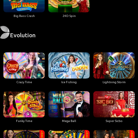
Big Bass Crash
24D Spin
Evolution
Crazy Time
Ice Fishing
Lightning Storm
Funky Time
Mega Ball
Super Sicbo