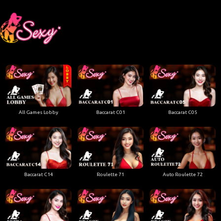
All Games Lobby
Baccarat C01
Baccarat C05
Baccarat C14
Roulette 71
Auto Roulette 72