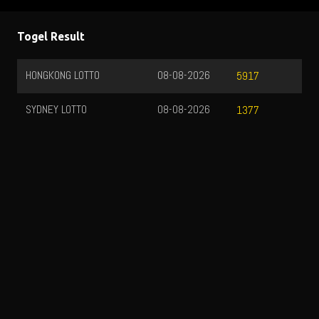
Togel Result
HONGKONG LOTTO
08-08-2026
5917
SYDNEY LOTTO
08-08-2026
1377