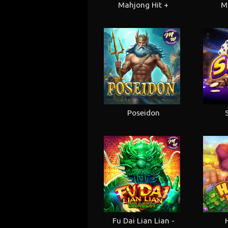
Mahjong Hit +
M
Poseidon
Fu Dai Lian Lian -