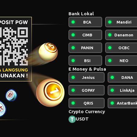
Bank Lokal
BNI
BRI
DBS
NOBU
Permata
BJB
Sinarmas
Mega
DKI
SUMUT
h - 88 Riches
Wealth - 88 Treasures
Wealth - 88 D
JAGO
SeaBank
E Money & Pulsa
Jenius
DANA
GOPAY
LinkAja
QRIS
AntarBan
Crypto Currency
USDT
une - Infinite
Fortune - Dazzling
Fortune - G
Treasure
Diamond
Drum