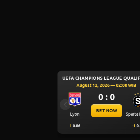
Ji Xiang Ru Yi
Fortu
UEFA CHAMPIONS LEAGUE QUALIF
August 11, 2026 — 22:59 WIB
0 : 0
Previous
BET NOW
Union 
Bodo Glimt
Gill
0.75
0.82
-0.75
Lucky - 88 Diamond
Luc