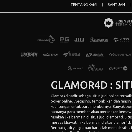
TENTANG KAMI
|
BANTUAN
|
Maneki Neko
Eye
GLAMOR4D : SIT
Glamor4d
hadir sebagai situs judi online terba
poker online, livecasino, tembak ikan dan masi
keuntungan untuk para membernya. Banyak bonu
namanya para member akan merasakan kemewahan 
rasakan jika bermain di situs judi glamor4d. Si
Lucky Fish
merasa khawatir jika bermain disitus glamor4
Bermain judi yang aman harus lah memilih situ