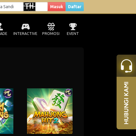
Selamat Datang di GLAMOR4D Situs Taruhan Ter-Gacor !! Silahkan Daftar dan 
Masuk
Daftar
ADE
INTERACTIVE
PROMOSI
EVENT