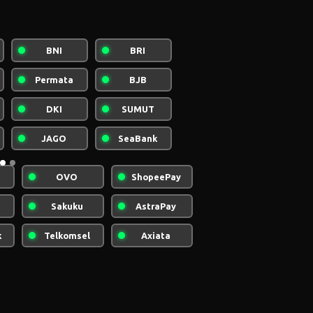
Maybank
Mestika
UOB
BluBCA
iamond
Wealth - 88 Drum
OVO
ShopeePay
Sakuku
AstraPay
k
Telkomsel
Axiata
olden
Gold Panda