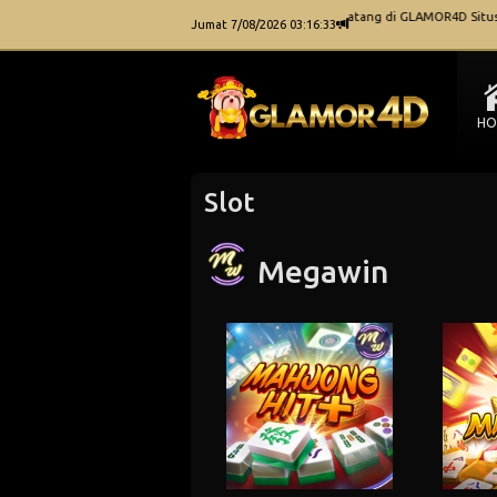
Selamat Datang di GLAMOR4D Situs Taruhan
Jumat 7/08/2026 03:16:34
HO
Slot
Megawin