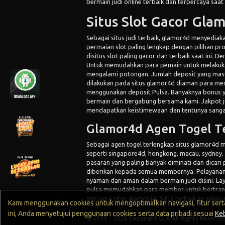
bermain judi online terbaik dan terpercaya saat i
Situs Slot Gacor Gla
Sebagai situs judi terbaik, glamor4d menyedia
permaian slot paling lengkap dengan pilihan pro
disitus slot paling gacor dan terbaik saat ini
Untuk memudahkan para pemain untuk melakukan 
mengalami potongan. Jumlah deposit yang masu
dilakukan pada situs glamor4d diaman para me
menggunakan deposit Pulsa. Banyaknya bonus y
bermain dan bergabung bersama kami. Jakpot ju
mendapatkan keistimewaan dan tentunya sangat se
Glamor4d Agen Togel T
Sebagai agen togel terlengkap situs glamor4d me
seperti singapore4d, hongkong, macau, sydney, 
pasaran yang paling banyak diminati dan dicari 
diberikan kepada semua membernya. Pelayanan 
nyaman dan aman dalam bermain judi disini. Lay
pulsa memudahkan para member untuk bertransa
bersama situs glamor4d. Situs terbaik ini sela
Kami menggunakan cookies untuk mengoptimalkan navigasi, fitur serta
ini, Anda menyetujui penggunaan cookies serta data pribadi sesuai
Keb
© 2015 - 2026 Copyright GLA.
All Rights Reserve