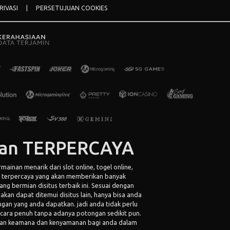
RIVASI
|
PERSETUJUAN COOKIES
asure
Golden Toad
Dan TERPERCAYA
mainan menarik dari slot online, togel online,
udi terpercaya yang akan memberikan banyak
bermian disitus terbaik ini. Sesuai dengan
an dapat ditemui disitus lain, hanya bisa anda
ngan yang anda dapatkan. jadi anda tidak perlu
h
cara penuh tanpa adanya potongan sedikit pun.
minan keamana dan kenyamanan bagi anda dalam