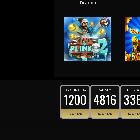
Dragon
Pine of Plinko 2
CAROLINA DAY
SYDNEY
JEJU PO
1200
4816
33
7/8/2026
6/8/2026
6/8/20
Water Margin
Out