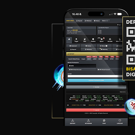
BCA
Mandiri
CIMB
Danamon
PANIN
OCBC
Wealth - 88 Flower
Wealt
BSI
NEO
Fortune - Rolling
Fort
Riches