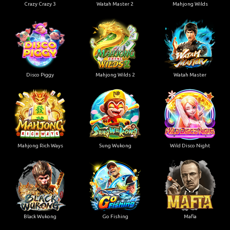
Crazy Crazy 3
Watah Master 2
Mahjong Wilds
Disco Piggy
Mahjong Wilds 2
Watah Master
Mahjong Rich Ways
Sung Wukong
Wild Disco Night
Black Wukong
Go Fishing
Mafia