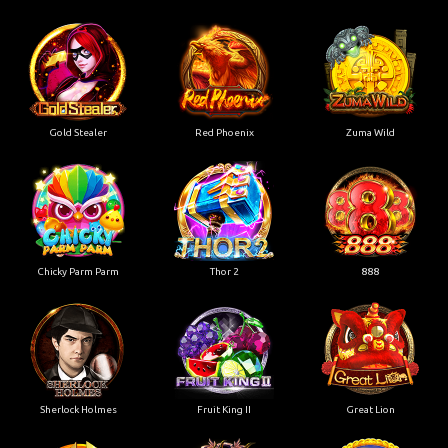
Gold Stealer
Red Phoenix
Zuma Wild
Chicky Parm Parm
Thor 2
888
Sherlock Holmes
Fruit King II
Great Lion