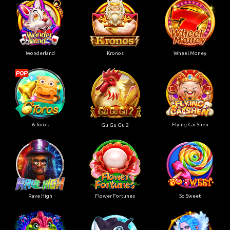
Wonderland
Kronos
Wheel Money
6 Toros
Flying Cai Shen
Gu Gu Gu 2
Rave High
Flower Fortunes
So Sweet