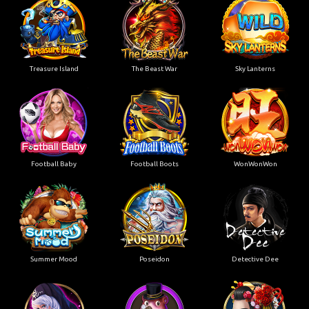
Treasure Island
The Beast War
Sky Lanterns
Football Baby
Football Boots
WonWonWon
Summer Mood
Poseidon
Detective Dee