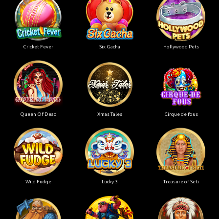
Cricket Fever
Six Gacha
Hollywood Pets
Queen Of Dead
Xmas Tales
Cirque de fous
Wild Fudge
Lucky 3
Treasure of Seti