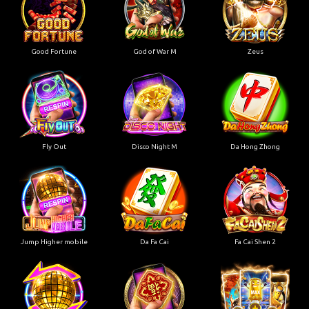
Good Fortune
God of War M
Zeus
Fly Out
Disco Night M
Da Hong Zhong
Jump Higher mobile
Da Fa Cai
Fa Cai Shen 2