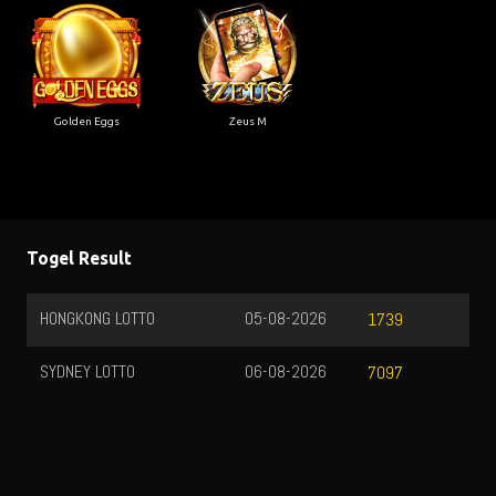
Golden Eggs
Zeus M
Togel Result
HONGKONG LOTTO
05-08-2026
1739
SYDNEY LOTTO
06-08-2026
7097