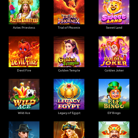
Aztec Priestess
Trial of Phoenix
Sweet Land
Devil Fire
Golden Temple
Golden Joker
Wild Ace
Legacy of Egypt
Elf Bingo