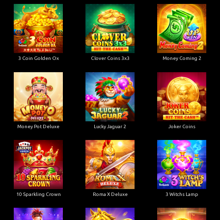
3 Coin Golden Ox
Clover Coins 3x3
Money Coming 2
Money Pot Deluxe
Lucky Jaguar 2
Joker Coins
10 Sparkling Crown
Roma X Deluxe
3 Witchs Lamp