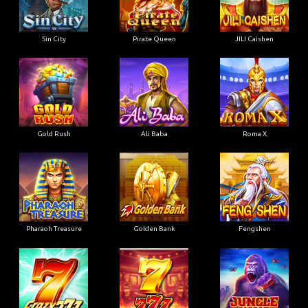
Sin City
Pirate Queen
JILI Caishen
Gold Rush
Ali Baba
Roma X
Pharaoh Treasure
Golden Bank
Fengshen