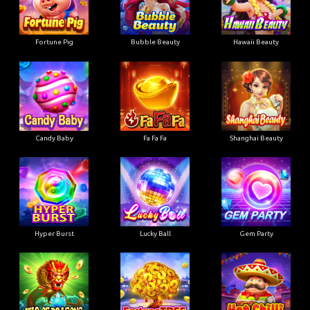
Fortune Pig
Bubble Beauty
Hawaii Beauty
Candy Baby
Fa Fa Fa
Shanghai Beauty
Hyper Burst
Lucky Ball
Gem Party