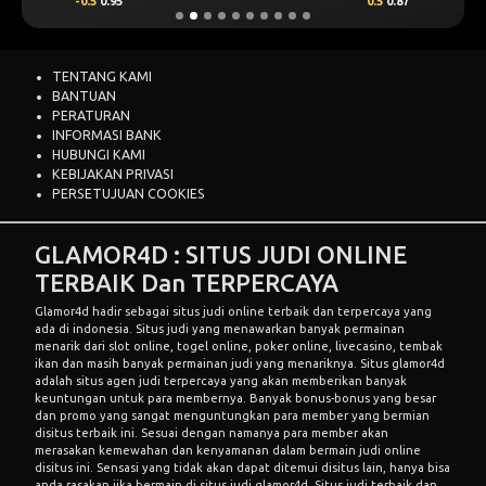
-0.5
0.95
0.5
0.87
TENTANG KAMI
BANTUAN
PERATURAN
INFORMASI BANK
HUBUNGI KAMI
KEBIJAKAN PRIVASI
PERSETUJUAN COOKIES
GLAMOR4D : SITUS JUDI ONLINE
TERBAIK Dan TERPERCAYA
Glamor4d
hadir sebagai situs judi online terbaik dan terpercaya yang
ada di indonesia. Situs judi yang menawarkan banyak permainan
menarik dari slot online, togel online, poker online, livecasino, tembak
ikan dan masih banyak permainan judi yang menariknya. Situs glamor4d
adalah situs agen judi terpercaya yang akan memberikan banyak
keuntungan untuk para membernya. Banyak bonus-bonus yang besar
dan promo yang sangat menguntungkan para member yang bermian
disitus terbaik ini. Sesuai dengan namanya para member akan
merasakan kemewahan dan kenyamanan dalam bermain judi online
disitus ini. Sensasi yang tidak akan dapat ditemui disitus lain, hanya bisa
anda rasakan jika bermain di situs judi glamor4d. Situs judi terbaik dan