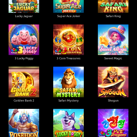
Lucky Jaguar
Super Ace Joker
Safari King
3 Lucky Piggy
3 Coin Treasures
Sweet Magic
Golden Bank 2
Safari Mystery
Shogun