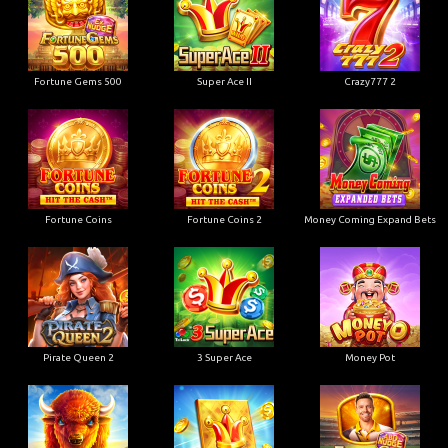
Fortune Gems 500
Super Ace II
Crazy777 2
Fortune Coins
Fortune Coins 2
Money Coming Expand Bets
Pirate Queen 2
3 Super Ace
Money Pot