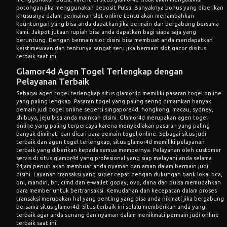
potongan jika menggunakan deposit Pulsa. Banyaknya bonus yang diberikan
khususnya dalam permainan slot online tentu akan menambahkan
keuntungan yang bisa anda dapatkan jika bermain dan bergabung bersama
kami. Jakpot jutaan rupiah bisa anda dapatkan bagi siapa saja yang
beruntung. Dengan bermain slot disini bisa membuat anda mendapatkan
keistimewaan dan tentunya sangat seru jika bermain slot gacor disitus
terbaik saat ini.
Glamor4d Agen Togel Terlengkap dengan
Pelayanan Terbaik
Sebagai agen togel terlengkap situs glamor4d memiliki pasaran togel online
yang paling lengkap. Pasaran togel yang paling sering dimainkan banyak
pemain judi togel online seperti singapore4d, hongkong, macau, sydney,
shibuya, jeju bisa anda mainkan disini. Glamor4d merupakan agen togel
online yang paling terpercaya karena menyediakan pasaran yang paling
banyak diminati dan dicari para pemain togel online. Sebagai situs judi
terbaik dan agen togel terlengkap, situs glamor4d memiliki pelayanan
terbaik yang diberikan kepada semua membernya. Pelayanan oleh customer
servis di situs glamor4d yang profesional yang siap melayani anda selama
24jam penuh akan membuat anda nyaman dan aman dalam bermain judi
disini. Layanan transaksi yang super cepat dengan dukungan bank lokal bca,
bni, mandiri, bri, cimd dan e-wallet gopay, ovo, dana dan pulsa memudahkan
para member untuk bertransaksi. Kemudahan dan kecepatan dalam proses
transaksi merupakan hal yang penting yang bisa anda nikmati jika bergabung
bersama situs glamor4d. Situs terbaik ini selalu memberikan anda yang
terbaik agar anda senang dan nyaman dalam menikmati permain judi online
terbaik saat ini.