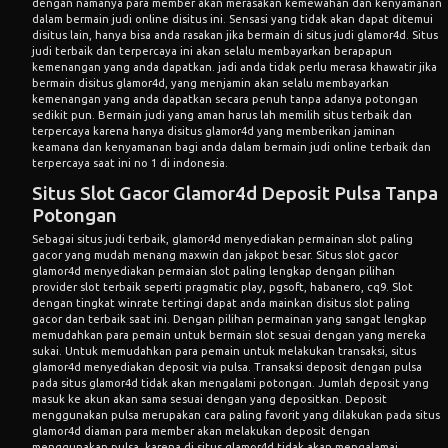
dengan namanya para member akan merasakan kemewahan dan kenyamanan
dalam bermain judi online disitus ini. Sensasi yang tidak akan dapat ditemui
disitus lain, hanya bisa anda rasakan jika bermain di situs judi glamor4d. Situs
judi terbaik dan terpercaya ini akan selalu membayarkan berapapun
kemenangan yang anda dapatkan. jadi anda tidak perlu merasa khawatir jika
bermain disitus glamor4d, yang menjamin akan selalu membayarkan
kemenangan yang anda dapatkan secara penuh tanpa adanya potongan
sedikit pun. Bermain judi yang aman harus lah memilih situs terbaik dan
terpercaya karena hanya disitus glamor4d yang memberikan jaminan
keamana dan kenyamanan bagi anda dalam bermain judi online terbaik dan
terpercaya saat ini no 1 di indonesia.
Situs Slot Gacor Glamor4d Deposit Pulsa Tanpa
Potongan
Sebagai situs judi terbaik, glamor4d menyediakan permainan slot paling
gacor yang mudah menang maxwin dan jakpot besar. Situs slot gacor
glamor4d menyediakan permaian slot paling lengkap dengan pilihan
provider slot terbaik seperti pragmatic play, pgsoft, habanero, cq9. Slot
dengan tingkat winrate tertingi dapat anda mainkan disitus slot paling
gacor dan terbaik saat ini. Dengan pilihan permainan yang sangat lengkap
memudahkan para pemain untuk bermain slot sesuai dengan yang mereka
sukai. Untuk memudahkan para pemain untuk melakukan transaksi, situs
glamor4d menyediakan deposit via pulsa. Transaksi deposit dengan pulsa
pada situs glamor4d tidak akan mengalami potongan. Jumlah deposit yang
masuk ke akun akan sama sesuai dengan yang depositkan. Deposit
menggunakan pulsa merupakan cara paling favorit yang dilakukan pada situs
glamor4d diaman para member akan melakukan deposit dengan
menggunakan pulsa, karena di situs glamor4d tidak akan mengalamai