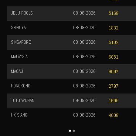
JEJU POOLS
08-08-2026
5168
SHIBUYA
08-08-2026
1832
SINGAPORE
08-08-2026
5102
MALAYSIA
08-08-2026
6851
MACAU
08-08-2026
9097
HONGKONG
08-08-2026
2797
TOTO WUHAN
09-08-2026
1695
HK SIANG
09-08-2026
4008