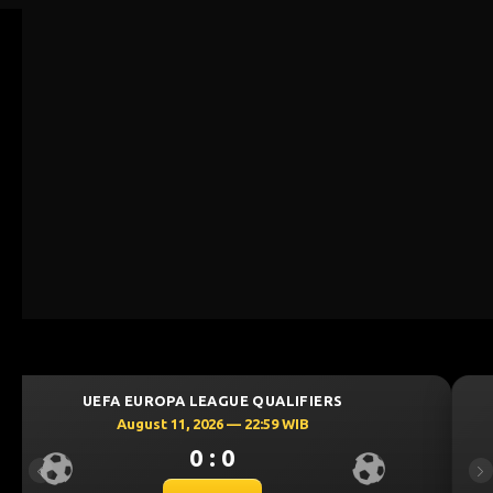
UEFA CHAMPIONS LEAGUE QUALIFIERS
August 11, 2026 — 22:59 WIB
0 : 0
Previous
Ne