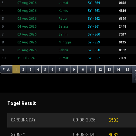
3
07 Aug 2026
Jumat
SY - 864
0158
4
06 Aug 2026
Kamis
SY - 863
4816
5
05 Aug 2026
Rabu
SY - 862
6199
6
04 Aug 2026
Selasa
SY - 861
2448
7
03 Aug 2026
Senin
SY - 860
7037
8
02 Aug 2026
Minggu
SY - 859
9135
9
01 Aug 2026
Sabtu
SY - 858
8587
10
31 Jul 2026
Jumat
SY - 857
7801
First
1
2
3
4
5
6
7
8
9
10
11
12
13
14
15
(
)
Togel Result
CAROLINA DAY
09-08-2026
6533
SYDNEY
09-08-2026
8082