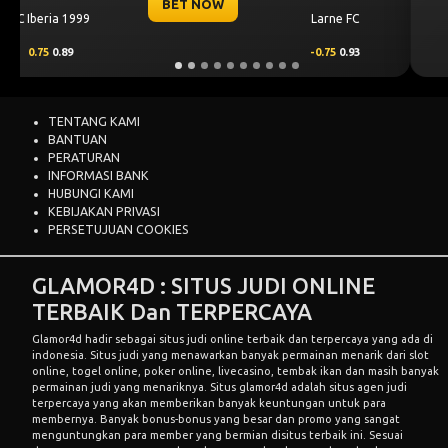
BET NOW
 FC
Bodo Glimt
Union Saint-Gi
.93
0.75
0.77
-0.75
-0.9
TENTANG KAMI
BANTUAN
PERATURAN
INFORMASI BANK
HUBUNGI KAMI
KEBIJAKAN PRIVASI
PERSETUJUAN COOKIES
GLAMOR4D : SITUS JUDI ONLINE
TERBAIK Dan TERPERCAYA
Glamor4d
hadir sebagai situs judi online terbaik dan terpercaya yang ada di
indonesia. Situs judi yang menawarkan banyak permainan menarik dari slot
online, togel online, poker online, livecasino, tembak ikan dan masih banyak
permainan judi yang menariknya. Situs glamor4d adalah situs agen judi
terpercaya yang akan memberikan banyak keuntungan untuk para
membernya. Banyak bonus-bonus yang besar dan promo yang sangat
menguntungkan para member yang bermian disitus terbaik ini. Sesuai