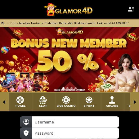
D Situs Taruhan Ter-Gacor !! Silahkan Daftar dan Buktikan Sendiri Hoki mu di GLAMOR4D !
TOGEL
SLOT
LIVE CASINO
SPORT
ARCADE
SABU