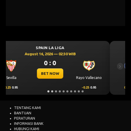
SPAIN LA LIGA
August 16, 2026 — 00:30 WIB
0 : 0
Previous
Next
BET NOW
cano
Alaves
Getafe
95
0.00
0.62
0.00
-0.72
TENTANG KAMI
BANTUAN
PERATURAN
INFORMASI BANK
HUBUNGI KAMI