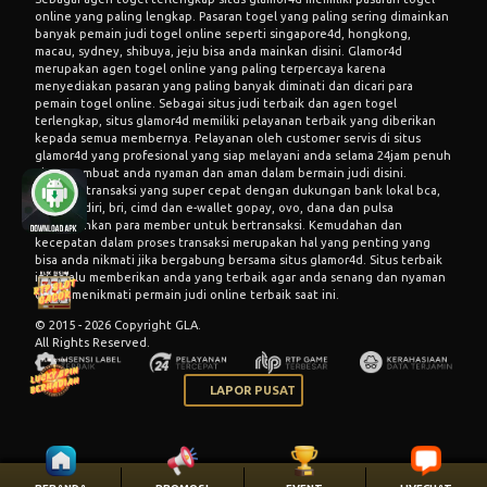
online yang paling lengkap. Pasaran togel yang paling sering dimainkan
banyak pemain judi togel online seperti singapore4d, hongkong,
macau, sydney, shibuya, jeju bisa anda mainkan disini. Glamor4d
merupakan agen togel online yang paling terpercaya karena
menyediakan pasaran yang paling banyak diminati dan dicari para
pemain togel online. Sebagai situs judi terbaik dan agen togel
terlengkap, situs glamor4d memiliki pelayanan terbaik yang diberikan
kepada semua membernya. Pelayanan oleh customer servis di situs
glamor4d yang profesional yang siap melayani anda selama 24jam penuh
akan membuat anda nyaman dan aman dalam bermain judi disini.
Layanan transaksi yang super cepat dengan dukungan bank lokal bca,
bni, mandiri, bri, cimd dan e-wallet gopay, ovo, dana dan pulsa
memudahkan para member untuk bertransaksi. Kemudahan dan
kecepatan dalam proses transaksi merupakan hal yang penting yang
bisa anda nikmati jika bergabung bersama situs glamor4d. Situs terbaik
ini selalu memberikan anda yang terbaik agar anda senang dan nyaman
dalam menikmati permain judi online terbaik saat ini.
© 2015 - 2026 Copyright GLA.
All Rights Reserved.
LAPOR PUSAT