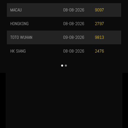
MACAU
08-08-2026
9097
HONGKONG
08-08-2026
2797
TOTO WUHAN
09-08-2026
9813
HK SIANG
08-08-2026
2476