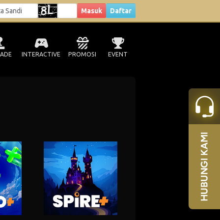
Selamat Datang di GLAMOR4D Situs Taruhan Ter-Gacor !! Silahkan Daftar dan
Masuk
Daftar
ADE
INTERACTIVE
PROMOSI
EVENT