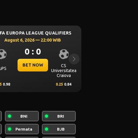
UEFA EUROPA LEAGUE QUALIFIERS
August 7, 2026 — 00:00 WIB
0 : 0
Next
BET NOW
FC Hradec
Besiktas
Kralove
-0.25
-0.81
0.25
0.63
BNI
BRI
DBS
Permata
BJB
Sinarmas