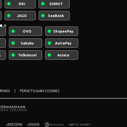
DKI
SUMUT
JAGO
SeaBank
OVO
ShopeePay
Sakuku
AstraPay
k
Telkomsel
Axiata
RIVASI
|
PERSETUJUAN COOKIES