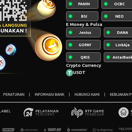
PANIN
OCBC
BSI
NEO
E Money & Pulsa
Jenius
DANA
GOPAY
LinkAja
QRIS
AntarBan
Crypto Currency
USDT
PERATURAN
|
INFORMASI BANK
|
HUBUNGI KAMI
|
KEBIJAKAN P