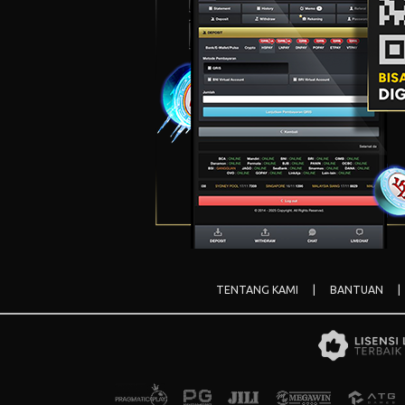
TENTANG KAMI
|
BANTUAN
|