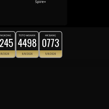
Spire+
ONGKONG
TOTO WUHAN
HK SIANG
245
4498
0773
/8/2026
6/8/2026
5/8/2026