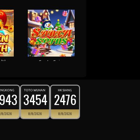
lth
Santa Spins
ONGKONG
TOTO WUHAN
HK SIANG
943
3454
2476
/8/2026
8/8/2026
8/8/2026
nia
Cosmic Riches