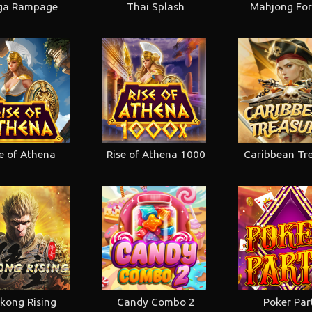
ga Rampage
Thai Splash
Mahjong For
e of Athena
Rise of Athena 1000
Caribbean Tr
kong Rising
Candy Combo 2
Poker Par