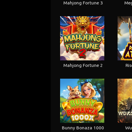
Mahjong Fortune 3
Me
Mahjong Fortune 2
Ris
Bunny Bonaza 1000
Wu