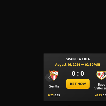
Lucky Circus
N
UEFA CHAMPIONS LEAGUE QUALIF
August 12, 2026 — 01:30 WIB
0 : 0
Previous
BET NOW
SK Sturm
Fener
Graz
Sushi Master
De
-0.5
0.95
0.5
0