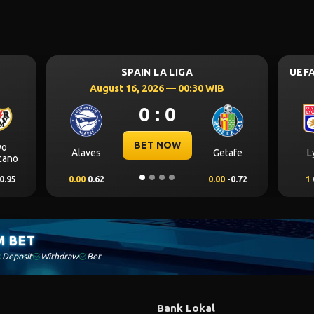
UALIFIERS
UEFA CHAMPIONS LEAGUE QUALIFIERS
 WIB
August 12, 2026 — 01:15 WIB
0 : 0
BET NOW
Slovan
Fenerbahce
Mjallby
Bratislava
0.5
0.87
0.5
0.83
-0.5
0.99
M BET
Deposit
Withdraw
Bet
Bank Lokal