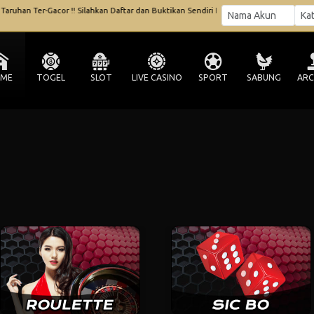
an Ter-Gacor !! Silahkan Daftar dan Buktikan Sendiri Hoki mu di GLAMOR4D !
ME
TOGEL
SLOT
LIVE CASINO
SPORT
SABUNG
ARC