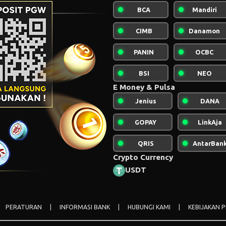
BCA
Mandiri
CIMB
Danamon
PANIN
OCBC
BSI
NEO
E Money & Pulsa
Jenius
DANA
GOPAY
LinkAja
QRIS
AntarBan
Crypto Currency
USDT
PERATURAN
|
INFORMASI BANK
|
HUBUNGI KAMI
|
KEBIJAKAN P