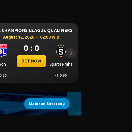
UEFA CHAMPIONS LEAGUE QUALIFIERS
August 11, 2026 — 22:59 WIB
0 : 0
Next
BET NOW
Union Saint-
Bodo Glimt
Gilloise
0.75
0.88
-0.75
0.94
Mainkan Sekarang