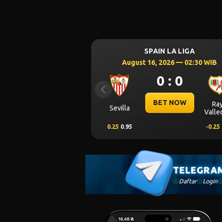
MPIONS LEAGUE QUALIFIERS
UEFA CHAMPIONS LEAGUE Q
st 12, 2026 — 02:00 WIB
August 12, 2026 — 01:30
0 : 0
0 : 0
Previous
BET NOW
BET NOW
SK Sturm
Sparta Praha
Graz
-1
0.96
-0.5
0.95
TELEGRA
Daftar
Login