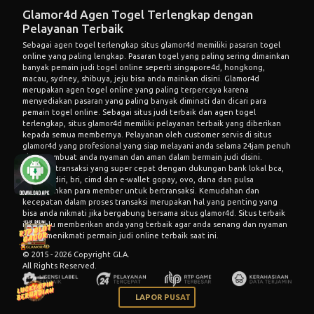
Glamor4d Agen Togel Terlengkap dengan
Pelayanan Terbaik
Sebagai agen togel terlengkap situs glamor4d memiliki pasaran togel
online yang paling lengkap. Pasaran togel yang paling sering dimainkan
banyak pemain judi togel online seperti singapore4d, hongkong,
macau, sydney, shibuya, jeju bisa anda mainkan disini. Glamor4d
merupakan agen togel online yang paling terpercaya karena
menyediakan pasaran yang paling banyak diminati dan dicari para
pemain togel online. Sebagai situs judi terbaik dan agen togel
terlengkap, situs glamor4d memiliki pelayanan terbaik yang diberikan
kepada semua membernya. Pelayanan oleh customer servis di situs
glamor4d yang profesional yang siap melayani anda selama 24jam penuh
akan membuat anda nyaman dan aman dalam bermain judi disini.
Layanan transaksi yang super cepat dengan dukungan bank lokal bca,
bni, mandiri, bri, cimd dan e-wallet gopay, ovo, dana dan pulsa
memudahkan para member untuk bertransaksi. Kemudahan dan
kecepatan dalam proses transaksi merupakan hal yang penting yang
bisa anda nikmati jika bergabung bersama situs glamor4d. Situs terbaik
ini selalu memberikan anda yang terbaik agar anda senang dan nyaman
dalam menikmati permain judi online terbaik saat ini.
© 2015 - 2026 Copyright GLA.
All Rights Reserved.
LAPOR PUSAT