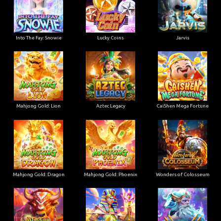
Into The Fay: Snowie
Lucky Coins
Jarvis
Mahjong Gold: Lion
Aztec Legacy
CaiShen Mega Fortune
Mahjong Gold: Dragon
Mahjong Gold: Phoenix
Wonders of Colosseum