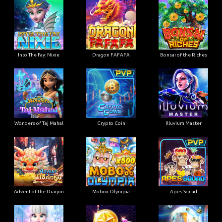
Into The Fay: Nixie
Dragon FAFAFA
Bonsai of the Riches
Wonders of Taj Mahal
Crypto Coin
Illuvium Master
Advent of the Dragon
Mobox Olympia
Apes Squad